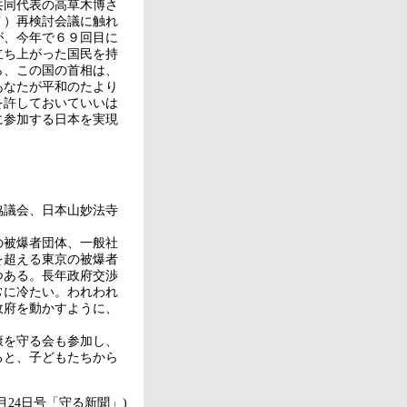
同代表の高草木博さ
Ｔ）再検討会議に触れ
が、今年で６９回目に
立ち上がった国民を持
ら、この国の首相は、
あなたが平和のたより
を許しておいていいは
に参加する日本を実現
議会、日本山妙法寺
被爆者団体、一般社
を超える東京の被爆者
つある。長年政府交渉
常に冷たい。われわれ
政府を動かすように、
を守る会も参加し、
ると、子どもたちから
年5月24日号「守る新聞」)