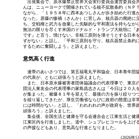
出発集会で、原水爆禁止世界大会実行委員会運営委員会共
んは、ニューヨークで開催されている核不拡散条約（ＮＰ
ながら、「１９５８年に西本あつしさんが歩き始めた行進
なった。原爆の惨禍（さんか）に苦しみ、核兵器の廃絶に
ち、交戦権と武力を放棄した先駆的な平和憲法を持ちなが
無法の限りを尽くす米国のドナルド・トランプ大統領に『
です』と言う。情けない。非核三原則を壊そうとする日本
ずがない」と話し、「平和三原則を守り、核兵器禁止条約
するために奮闘しよう」と訴えました。
意気高く行進
連帯のあいさつでは、第五福竜丸平和協会、日本青年団協
の代表が、ともに頑張ろうと訴えました。
また、日本原水爆被害者団体協議会の代表理事で、東京の
団法人東友会の代表理事の家島昌志さんは「今日は２０人
が集まった。被爆８１年を迎えて、最後の力を振り絞りつ
を繰り返してきたが、厚生労働省ならびに政府の態度は非
には時間がない」と話し、「われわれの声が政府を、世界
頑張ろう」と訴えました。
集会後、全国生活と健康を守る会連合会と江東生活と健康
江東区内を行進しました。道中、シュプレヒコールを上げ
の声援などもあり、意気高な行進となりました。
(2026